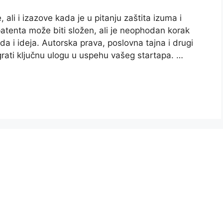
ali i izazove kada je u pitanju zaštita izuma i
 patenta može biti složen, ali je neophodan korak
da i ideja. Autorska prava, poslovna tajna i drugi
igrati ključnu ulogu u uspehu vašeg startapa. …