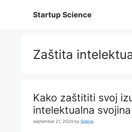
Skip
to
Startup Science
content
Zaštita intelektu
Kako zaštititi svoj iz
intelektualna svojina
septembar 21, 2024
by
Selena