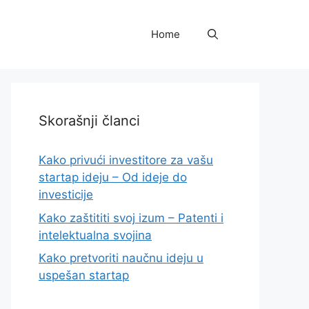
Home
Skorašnji članci
Kako privući investitore za vašu
startap ideju – Od ideje do
investicije
Kako zaštititi svoj izum – Patenti i
intelektualna svojina
Kako pretvoriti naučnu ideju u
uspešan startap