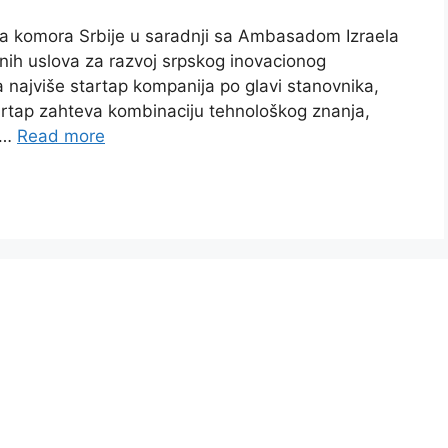
dna komora Srbije u saradnji sa Ambasadom Izraela
odnih uslova za razvoj srpskog inovacionog
a najviše startap kompanija po glavi stanovnika,
tartap zahteva kombinaciju tehnološkog znanja,
r …
Read more