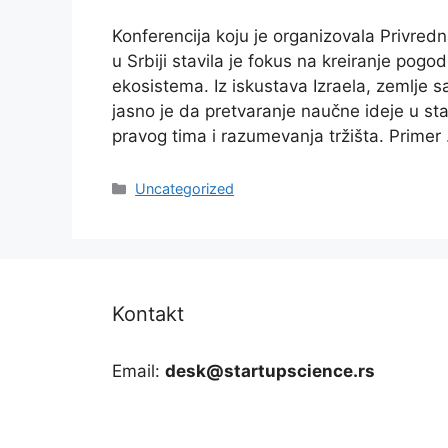
Konferencija koju je organizovala Privre
u Srbiji stavila je fokus na kreiranje pog
ekosistema. Iz iskustava Izraela, zemlje s
jasno je da pretvaranje naučne ideje u s
pravog tima i razumevanja tržišta. Prime
Categories
Uncategorized
Kontakt
Email:
desk@startupscience.rs