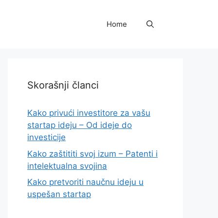
Home
Skorašnji članci
Kako privući investitore za vašu
startap ideju – Od ideje do
investicije
Kako zaštititi svoj izum – Patenti i
intelektualna svojina
Kako pretvoriti naučnu ideju u
uspešan startap